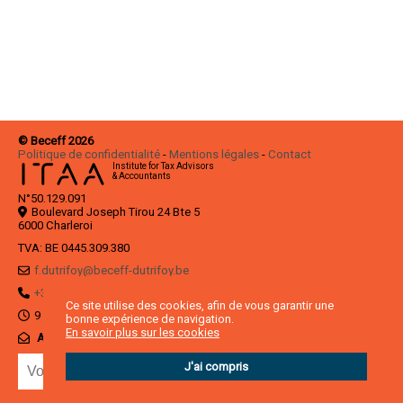
© Beceff 2026
Politique de confidentialité
Mentions légales
Contact
Institute for Tax Advisors
& Accountants
N°50.129.091
Boulevard Joseph Tirou 24 Bte 5
6000 Charleroi
TVA: BE 0445.309.380
f.dutrifoy@beceff-dutrifoy.be
+32 2 672 31 74
Ce site utilise des cookies, afin de vous garantir une
9 à 12h & 13 à 17h du lundi au vendredi
bonne expérience de navigation.
En savoir plus sur les cookies
ABONNEZ-VOUS À NOTRE NEWSLETTER
J'ai compris